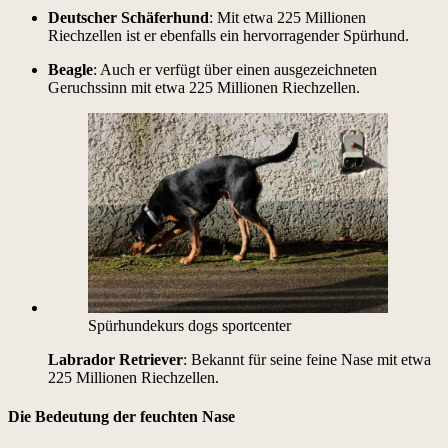
Deutsch­er Schäfer­hund
: Mit etwa 225 Mil­lio­nen
Riechzellen ist er eben­falls ein her­vor­ra­gen­der Spürhund.
Bea­gle
: Auch er ver­fügt über einen aus­geze­ich­neten
Geruchssinn mit etwa 225 Mil­lio­nen Riechzellen.
Spürhun­dekurs dogs sport­cen­ter
Labrador Retriev­er
: Bekan­nt für seine feine Nase mit etwa
225 Mil­lio­nen Riechzellen.
Die Bedeutung der feuchten Nase