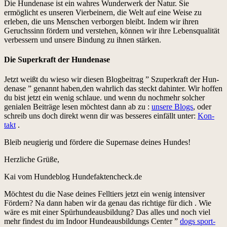
Die Hun­de­nase ist ein wahres Wun­der­w­erk der Natur. Sie
ermöglicht es unseren Vier­bein­ern, die Welt auf eine Weise zu
erleben, die uns Men­schen ver­bor­gen bleibt. Indem wir ihren
Geruchssinn fördern und ver­ste­hen, kön­nen wir ihre Leben­squal­ität
verbessern und unsere Bindung zu ihnen stärken.
Die Superkraft der Hundenase
Jet­zt weißt du wieso wir diesen Blog­beitrag ” Szu­perkraft der Hun­
de­nase ” genan­nt haben,den wahrlich das steckt dahin­ter. Wir hof­fen
du bist jet­zt ein wenig schlaue. und wenn du nochmehr solch­er
genialen Beiträge lesen möcht­est dann ab zu :
unsere Blogs
, oder
schreib uns doch direkt wenn dir was besseres ein­fällt unter:
Kon­
takt
.
Bleib neugierig und fördere die Super­nase deines Hun­des!
Her­zliche Grüße,
Kai vom Hun­de­blog Hundefaktencheck.de
Möcht­est du die Nase deines Felltiers jet­zt ein wenig inten­siv­er
Fördern? Na dann haben wir da genau das richtige für dich . Wie
wäre es mit ein­er Spürhun­deaus­bil­dung? Das alles und noch viel
mehr find­est du im Indoor Hun­deaus­bil­dungs Cen­ter ”
dogs sport­