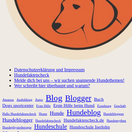
Datenschutzerklärung und Impressum
Hundefaktencheck
Melde dich bei uns – wir suchen spannende Hundethemen!
Wer schreibt hier überhaupt und warum?
Blog
Blogger
Buch
Amazon
Ausbildung
Autor
Dogs sportcenter
Erste Hilfe beim Hund
Erste Hilfe
Erziehung
Geschäft
Hundeblog
Hunde
Hallo Hundefaktencheck
Home
Hundebloggen
Hundeblogger
Hundefaktencheck.de
Hundefaktencheck
Hundemythen
Hundeschule
Hundeschule Iserlohn
Hundephysiotherapie