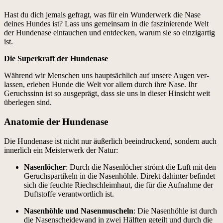
Hast du dich jemals gefragt, was für ein Wun­der­w­erk die Nase
deines Hun­des ist? Lass uns gemein­sam in die faszinierende Welt
der Hun­de­nase ein­tauchen und ent­deck­en, warum sie so einzi­gar­tig
ist.
Die Superkraft der Hun­de­nase
Während wir Men­schen uns haupt­säch­lich auf unsere Augen ver­
lassen, erleben Hunde die Welt vor allem durch ihre Nase. Ihr
Geruchssinn ist so aus­geprägt, dass sie uns in dieser Hin­sicht weit
über­legen sind.
Anatomie der Hundenase
Die Hun­de­nase ist nicht nur äußer­lich beein­druck­end, son­dern auch
inner­lich ein Meis­ter­w­erk der Natur:
Nasen­löch­er
: Durch die Nasen­löch­er strömt die Luft mit den
Geruchspar­tikeln in die Nasen­höh­le. Direkt dahin­ter befind­et
sich die feuchte Riech­schleimhaut, die für die Auf­nahme der
Duft­stoffe ver­ant­wortlich ist.
Nasen­höh­le und Nasen­muscheln
: Die Nasen­höh­le ist durch
die Nasen­schei­de­wand in zwei Hälften geteilt und durch die