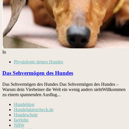
In
Physiologie deines Hundes
Das Sehvermögen des Hundes
Das Sehvermögen des Hundes Das Sehver­mö­gen des Hun­des –
Warum dein Vier­bein­er die Welt ein wenig anders siehtWillkom­men
zu einem span­nen­den Aus­flug...
Hundeblog
Hundefaktencheck.de
Hundeschule
Iserlohn
NRW