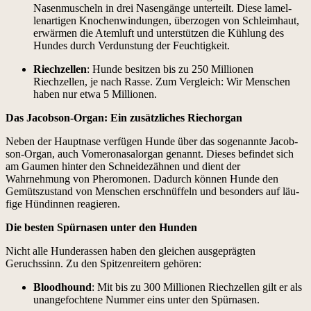
Nasen­muscheln in drei Nasen­gänge unterteilt. Diese lamel­
lenar­ti­gen Knochen­win­dun­gen, über­zo­gen von Schleimhaut,
erwär­men die Atem­luft und unter­stützen die Küh­lung des
Hun­des durch Ver­dun­stung der Feuchtigkeit.
Riechzellen
: Hunde besitzen bis zu 250 Mil­lio­nen
Riechzellen, je nach Rasse. Zum Ver­gle­ich: Wir Men­schen
haben nur etwa 5 Mil­lio­nen.
Das Jacob­son-Organ: Ein zusät­zlich­es Riechor­gan
Neben der Haupt­nase ver­fü­gen Hunde über das soge­nan­nte Jacob­
son-Organ, auch Vomeronasa­lor­gan genan­nt. Dieses befind­et sich
am Gau­men hin­ter den Schnei­dezäh­nen und dient der
Wahrnehmung von Pheromo­nen. Dadurch kön­nen Hunde den
Gemüt­szu­s­tand von Men­schen erschnüf­feln und beson­ders auf läu­
fige Hündin­nen reagieren.
Die besten Spür­nasen unter den Hun­den
Nicht alle Hun­derassen haben den gle­ichen aus­geprägten
Geruchssinn. Zu den Spitzen­re­it­ern gehören:
Blood­hound
: Mit bis zu 300 Mil­lio­nen Riechzellen gilt er als
unange­focht­ene Num­mer eins unter den Spür­nasen.