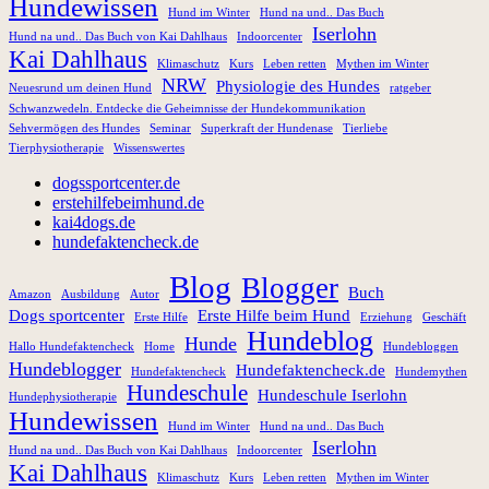
Hundewissen
Hund im Winter
Hund na und.. Das Buch
Iserlohn
Hund na und.. Das Buch von Kai Dahlhaus
Indoorcenter
Kai Dahlhaus
Klimaschutz
Kurs
Leben retten
Mythen im Winter
NRW
Physiologie des Hundes
Neuesrund um deinen Hund
ratgeber
Schwanzwedeln. Entdecke die Geheimnisse der Hundekommunikation
Sehvermögen des Hundes
Seminar
Superkraft der Hundenase
Tierliebe
Tierphysiotherapie
Wissenswertes
dogssportcenter.de
erstehilfebeimhund.de
kai4dogs.de
hundefaktencheck.de
Blog
Blogger
Buch
Amazon
Ausbildung
Autor
Dogs sportcenter
Erste Hilfe beim Hund
Erste Hilfe
Erziehung
Geschäft
Hundeblog
Hunde
Hallo Hundefaktencheck
Home
Hundebloggen
Hundeblogger
Hundefaktencheck.de
Hundefaktencheck
Hundemythen
Hundeschule
Hundeschule Iserlohn
Hundephysiotherapie
Hundewissen
Hund im Winter
Hund na und.. Das Buch
Iserlohn
Hund na und.. Das Buch von Kai Dahlhaus
Indoorcenter
Kai Dahlhaus
Klimaschutz
Kurs
Leben retten
Mythen im Winter