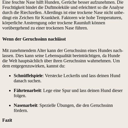
Eine feuchte Nase hil­ft Hun­den, Gerüche bess­er aufzunehmen. Die
Feuchtigkeit bindet die Duft­moleküle und erle­ichtert so die Analyse
durch die Riechzellen. Allerd­ings ist eine trock­ene Nase nicht unbe­
d­ingt ein Zeichen für Krankheit. Fak­toren wie hohe Tem­per­a­turen,
kör­per­liche Anstren­gung oder trock­ene Raum­luft kön­nen
vorüberge­hend zu ein­er trock­e­nen Nase führen.
Wenn der Geruchssinn nachlässt
Mit zunehmen­dem Alter kann der Geruchssinn eines Hun­des nach­
lassen. Dies kann seine Leben­squal­ität beein­trächti­gen, da Hunde
die Welt haupt­säch­lich über ihren Geruchssinn wahrnehmen. Um
dem ent­ge­gen­zuwirken, kannst du:
Schnüf­fel­spiele
: Ver­stecke Leck­erlis und lass deinen Hund
danach suchen.
Fährte­nar­beit
: Lege eine Spur und lass deinen Hund dieser
fol­gen.
Nase­nar­beit
: Spezielle Übun­gen, die den Geruchssinn
fördern.
Faz­it