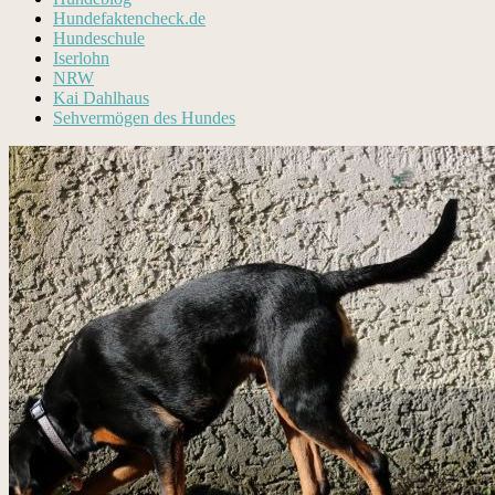
Hundefaktencheck.de
Hundeschule
Iserlohn
NRW
Kai Dahlhaus
Sehvermögen des Hundes