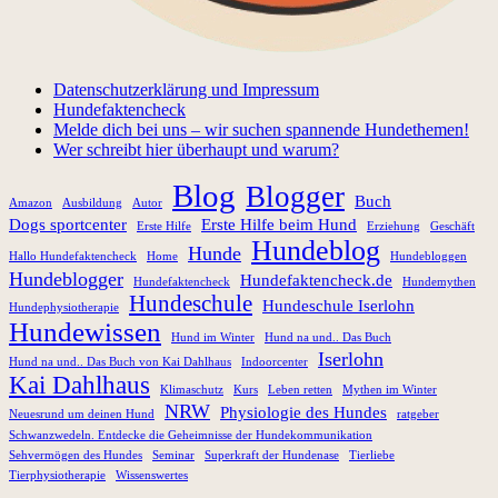
Datenschutzerklärung und Impressum
Hundefaktencheck
Melde dich bei uns – wir suchen spannende Hundethemen!
Wer schreibt hier überhaupt und warum?
Blog
Blogger
Buch
Amazon
Ausbildung
Autor
Dogs sportcenter
Erste Hilfe beim Hund
Erste Hilfe
Erziehung
Geschäft
Hundeblog
Hunde
Hallo Hundefaktencheck
Home
Hundebloggen
Hundeblogger
Hundefaktencheck.de
Hundefaktencheck
Hundemythen
Hundeschule
Hundeschule Iserlohn
Hundephysiotherapie
Hundewissen
Hund im Winter
Hund na und.. Das Buch
Iserlohn
Hund na und.. Das Buch von Kai Dahlhaus
Indoorcenter
Kai Dahlhaus
Klimaschutz
Kurs
Leben retten
Mythen im Winter
NRW
Physiologie des Hundes
Neuesrund um deinen Hund
ratgeber
Schwanzwedeln. Entdecke die Geheimnisse der Hundekommunikation
Sehvermögen des Hundes
Seminar
Superkraft der Hundenase
Tierliebe
Tierphysiotherapie
Wissenswertes