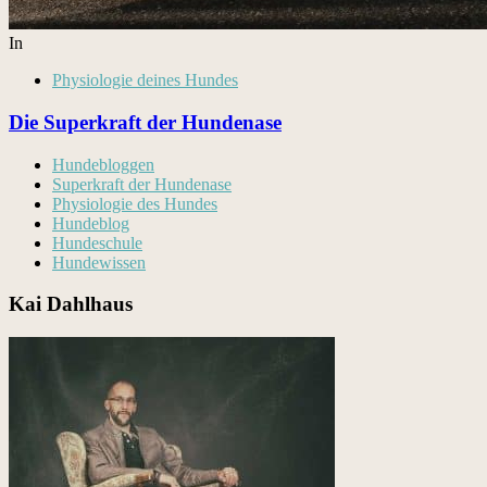
In
Physiologie deines Hundes
Die Superkraft der Hundenase
Hundebloggen
Superkraft der Hundenase
Physiologie des Hundes
Hundeblog
Hundeschule
Hundewissen
Kai Dahlhaus