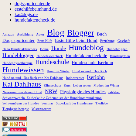
dogssportcenter.de
erstehilfebeimhund.de
kai4dogs.de
hundefaktencheck.de
Blog
Blogger
Buch
Amazon
Ausbildung
Autor
Dogs sportcenter
Erste Hilfe beim Hund
Erste Hilfe
Erziehung
Geschäft
Hundeblog
Hunde
Hallo Hundefaktencheck
Home
Hundebloggen
Hundeblogger
Hundefaktencheck.de
Hundefaktencheck
Hundemythen
Hundeschule
Hundeschule Iserlohn
Hundephysiotherapie
Hundewissen
Hund im Winter
Hund na und.. Das Buch
Iserlohn
Hund na und.. Das Buch von Kai Dahlhaus
Indoorcenter
Kai Dahlhaus
Klimaschutz
Kurs
Leben retten
Mythen im Winter
NRW
Physiologie des Hundes
Neuesrund um deinen Hund
ratgeber
Schwanzwedeln. Entdecke die Geheimnisse der Hundekommunikation
Sehvermögen des Hundes
Seminar
Superkraft der Hundenase
Tierliebe
Tierphysiotherapie
Wissenswertes